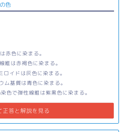
りの色
維は赤色に染まる。
網線維は赤褐色に染まる。
色でアミロイドは灰色に染まる。
ギウム基質は青色に染まる。
 Gieson染色で弾性線維は紫黒色に染まる。
て正答と解説を見る