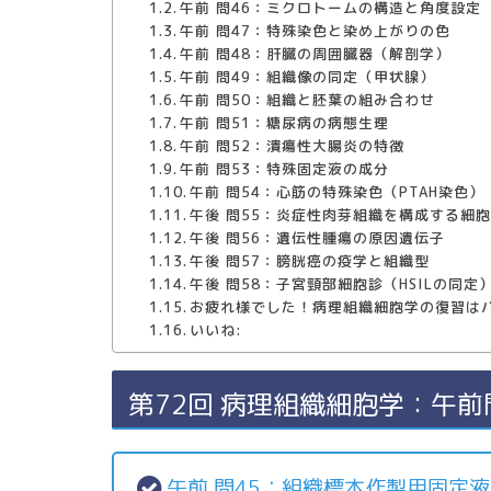
午前 問46：ミクロトームの構造と角度設定
午前 問47：特殊染色と染め上がりの色
午前 問48：肝臓の周囲臓器（解剖学）
午前 問49：組織像の同定（甲状腺）
午前 問50：組織と胚葉の組み合わせ
午前 問51：糖尿病の病態生理
午前 問52：潰瘍性大腸炎の特徴
午前 問53：特殊固定液の成分
午前 問54：心筋の特殊染色（PTAH染色）
午後 問55：炎症性肉芽組織を構成する細
午後 問56：遺伝性腫瘍の原因遺伝子
午後 問57：膀胱癌の疫学と組織型
午後 問58：子宮頸部細胞診（HSILの同定
お疲れ様でした！病理組織細胞学の復習は
いいね:
第72回 病理組織細胞学：午
午前 問45：組織標本作製用固定液