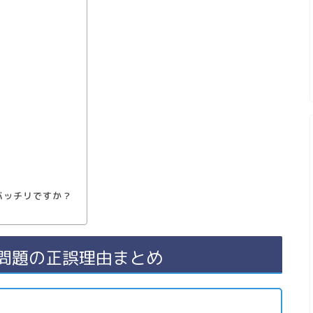
胞
）
バッチリですか？
前問題の正誤理由まとめ