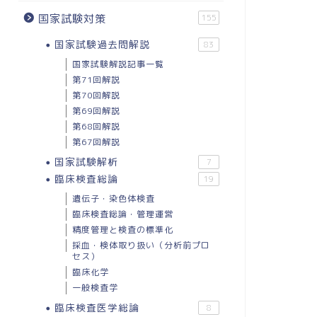
国家試験対策
155
国家試験過去問解説
83
国家試験解説記事一覧
第71回解説
第70回解説
第69回解説
第68回解説
第67回解説
国家試験解析
7
臨床検査総論
19
遺伝子・染色体検査
臨床検査総論・管理運営
精度管理と検査の標準化
採血・検体取り扱い（分析前プロ
セス）
臨床化学
一般検査学
臨床検査医学総論
8