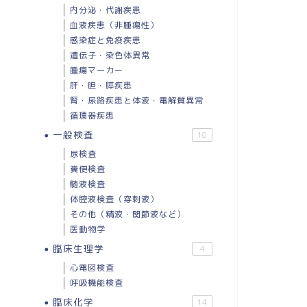
内分泌・代謝疾患
血液疾患（非腫瘍性）
感染症と免疫疾患
遺伝子・染色体異常
腫瘍マーカー
肝・胆・膵疾患
腎・尿路疾患と体液・電解質異常
循環器疾患
一般検査
10
尿検査
糞便検査
髄液検査
体腔液検査（穿刺液）
その他（精液・関節液など）
医動物学
臨床生理学
4
心電図検査
呼吸機能検査
臨床化学
14