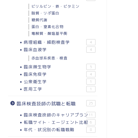
ビリルビン・鉄・ビタミン
脂質・リポ蛋白
糖質代謝
蛋白・窒素化合物
電解質・酸塩基平衡
病理組織・細胞検査学
4
臨床血液学
4
赤血球系疾患・検査
臨床微生物学
5
臨床免疫学
4
公衆衛生学
1
医用工学
1
臨床検査技師の就職と転職
25
臨床検査技師のキャリアプラン
11
転職サイト・エージェント比較
6
年代・状況別の転職戦略
8