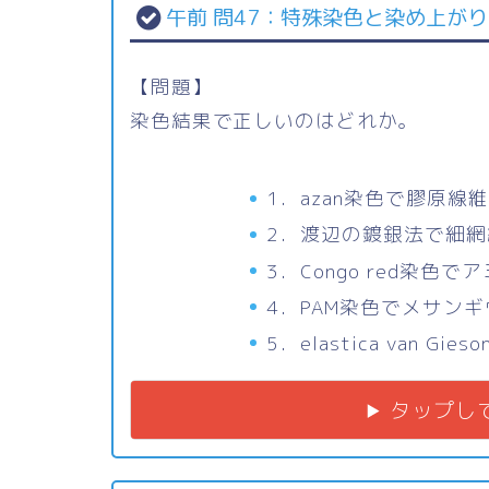
午前 問47：特殊染色と染め上が
【問題】
染色結果で正しいのはどれか。
1．azan染色で膠原線
2．渡辺の鍍銀法で細
3．Congo red染
4．PAM染色でメサン
5．elastica van
タップし