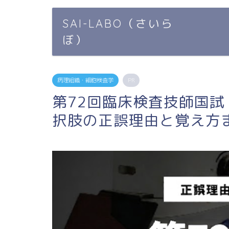
SAI-LABO（さいら
ぼ）
病理組織・細胞検査学
PR
第72回臨床検査技師国試
択肢の正誤理由と覚え方