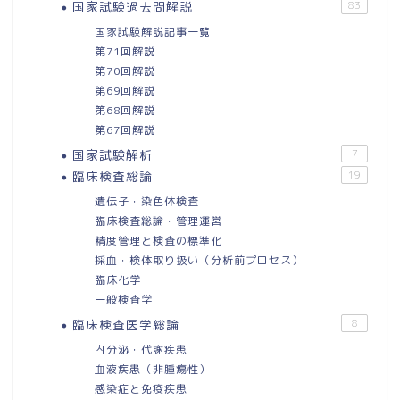
国家試験過去問解説
83
国家試験解説記事一覧
第71回解説
第70回解説
第69回解説
第68回解説
第67回解説
国家試験解析
7
臨床検査総論
19
遺伝子・染色体検査
臨床検査総論・管理運営
精度管理と検査の標準化
採血・検体取り扱い（分析前プロセス）
臨床化学
一般検査学
臨床検査医学総論
8
内分泌・代謝疾患
血液疾患（非腫瘍性）
感染症と免疫疾患