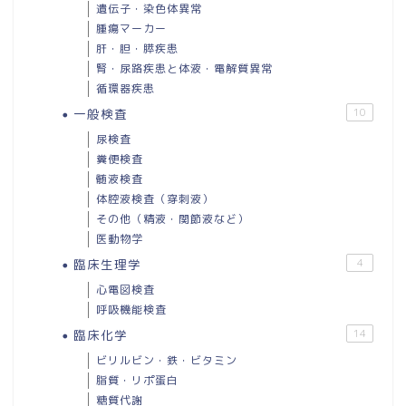
遺伝子・染色体異常
腫瘍マーカー
肝・胆・膵疾患
腎・尿路疾患と体液・電解質異常
循環器疾患
一般検査
10
尿検査
糞便検査
髄液検査
体腔液検査（穿刺液）
その他（精液・関節液など）
医動物学
臨床生理学
4
心電図検査
呼吸機能検査
臨床化学
14
ビリルビン・鉄・ビタミン
脂質・リポ蛋白
糖質代謝