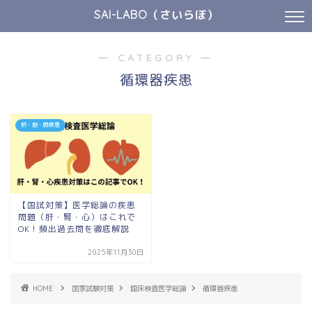
SAI-LABO（さいらぼ）
― CATEGORY ―
循環器疾患
肝・胆・膵疾患
【国試対策】医学総論の疾患
問題（肝・腎・心）はこれで
OK！頻出過去問を徹底解説
2025年11月30日
HOME
国家試験対策
臨床検査医学総論
循環器疾患