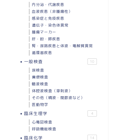
内分泌・代謝疾患
血液疾患（非腫瘍性）
感染症と免疫疾患
遺伝子・染色体異常
腫瘍マーカー
肝・胆・膵疾患
腎・尿路疾患と体液・電解質異常
循環器疾患
一般検査
10
尿検査
糞便検査
髄液検査
体腔液検査（穿刺液）
その他（精液・関節液など）
医動物学
臨床生理学
4
心電図検査
呼吸機能検査
臨床化学
14