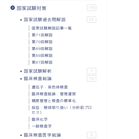
国家試験対策
155
国家試験過去問解説
83
国家試験解説記事一覧
第71回解説
第70回解説
第69回解説
第68回解説
第67回解説
国家試験解析
7
臨床検査総論
19
遺伝子・染色体検査
臨床検査総論・管理運営
精度管理と検査の標準化
採血・検体取り扱い（分析前プロ
セス）
臨床化学
一般検査学
臨床検査医学総論
8