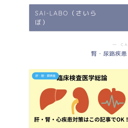
SAI-LABO（さいら
ぼ）
― C
腎・尿路疾患
肝・胆・膵疾患