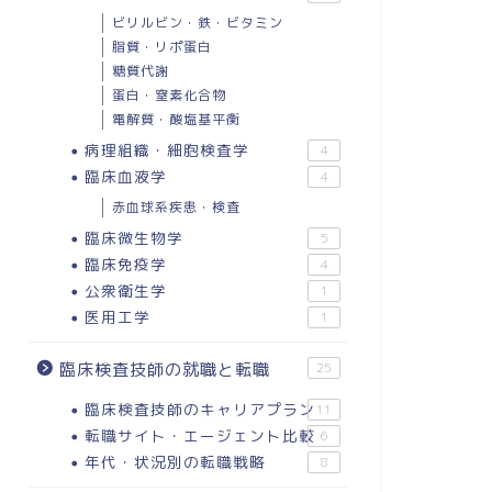
ビリルビン・鉄・ビタミン
脂質・リポ蛋白
糖質代謝
蛋白・窒素化合物
電解質・酸塩基平衡
病理組織・細胞検査学
4
臨床血液学
4
赤血球系疾患・検査
臨床微生物学
5
臨床免疫学
4
公衆衛生学
1
医用工学
1
臨床検査技師の就職と転職
25
臨床検査技師のキャリアプラン
11
転職サイト・エージェント比較
6
年代・状況別の転職戦略
8