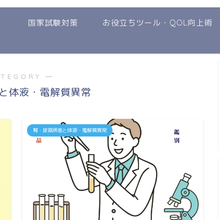
国家試験対策
お役立ちツール・QOL向上術
ATEGORY ―
と体液・電解質異常
腎・尿路疾患と体液・電解質異常