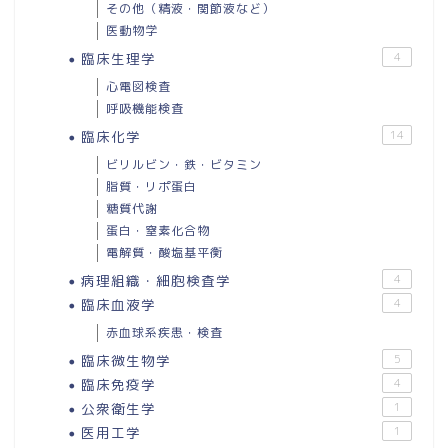
その他（精液・関節液など）
医動物学
臨床生理学
4
心電図検査
呼吸機能検査
臨床化学
14
ビリルビン・鉄・ビタミン
脂質・リポ蛋白
糖質代謝
蛋白・窒素化合物
電解質・酸塩基平衡
病理組織・細胞検査学
4
臨床血液学
4
赤血球系疾患・検査
臨床微生物学
5
臨床免疫学
4
公衆衛生学
1
医用工学
1