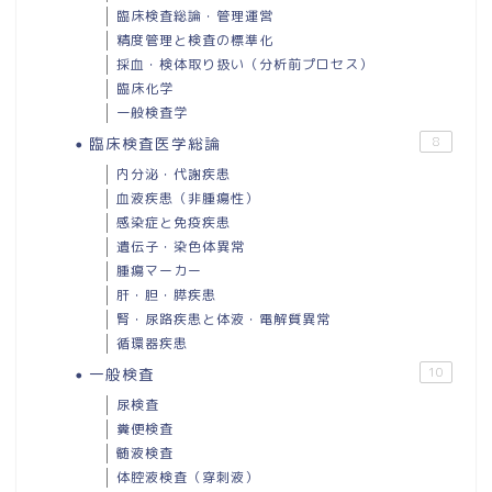
臨床検査総論・管理運営
精度管理と検査の標準化
採血・検体取り扱い（分析前プロセス）
臨床化学
一般検査学
臨床検査医学総論
8
内分泌・代謝疾患
血液疾患（非腫瘍性）
感染症と免疫疾患
遺伝子・染色体異常
腫瘍マーカー
肝・胆・膵疾患
腎・尿路疾患と体液・電解質異常
循環器疾患
一般検査
10
尿検査
糞便検査
髄液検査
体腔液検査（穿刺液）