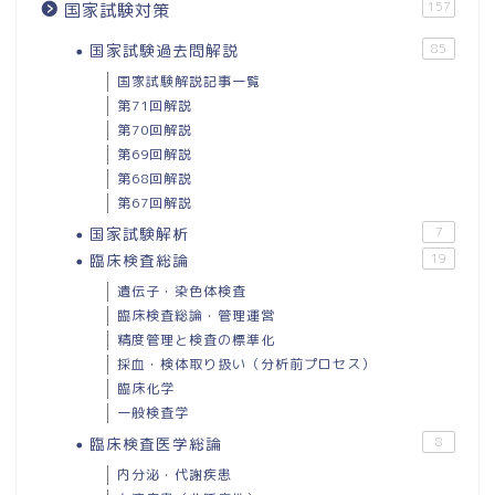
157
国家試験対策
国家試験過去問解説
85
国家試験解説記事一覧
第71回解説
第70回解説
第69回解説
第68回解説
第67回解説
国家試験解析
7
臨床検査総論
19
遺伝子・染色体検査
臨床検査総論・管理運営
精度管理と検査の標準化
採血・検体取り扱い（分析前プロセス）
臨床化学
一般検査学
臨床検査医学総論
8
内分泌・代謝疾患