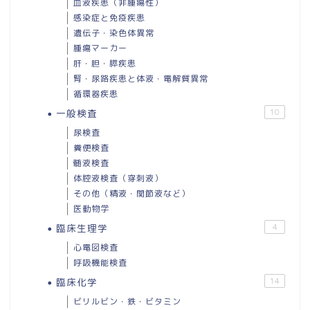
血液疾患（非腫瘍性）
感染症と免疫疾患
遺伝子・染色体異常
腫瘍マーカー
肝・胆・膵疾患
腎・尿路疾患と体液・電解質異常
循環器疾患
一般検査
10
尿検査
糞便検査
髄液検査
体腔液検査（穿刺液）
その他（精液・関節液など）
医動物学
臨床生理学
4
心電図検査
呼吸機能検査
臨床化学
14
ビリルビン・鉄・ビタミン