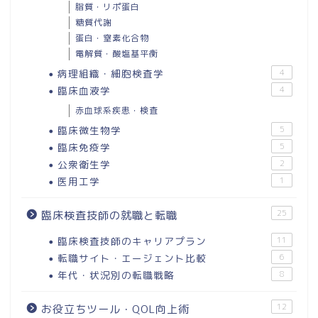
脂質・リポ蛋白
糖質代謝
蛋白・窒素化合物
電解質・酸塩基平衡
病理組織・細胞検査学
4
臨床血液学
4
赤血球系疾患・検査
臨床微生物学
5
臨床免疫学
5
公衆衛生学
2
医用工学
1
25
臨床検査技師の就職と転職
臨床検査技師のキャリアプラン
11
転職サイト・エージェント比較
6
年代・状況別の転職戦略
8
12
お役立ちツール・QOL向上術