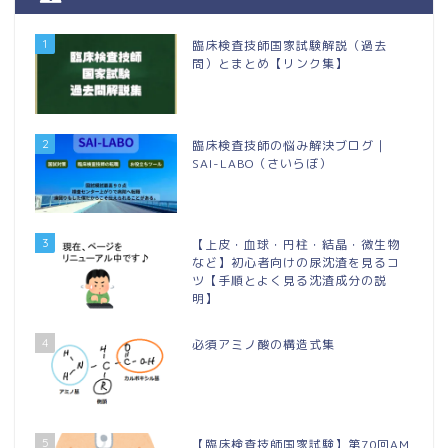
1
臨床検査技師国家試験解説（過去
問）とまとめ【リンク集】
2
臨床検査技師の悩み解決ブログ｜
SAI-LABO（さいらぼ）
3
【上皮・血球・円柱・結晶・微生物
など】初心者向けの尿沈渣を見るコ
ツ【手順とよく見る沈渣成分の説
明】
4
必須アミノ酸の構造式集
5
【臨床検査技師国家試験】第70回AM