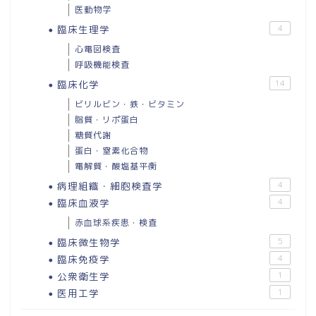
医動物学
臨床生理学
4
心電図検査
呼吸機能検査
臨床化学
14
ビリルビン・鉄・ビタミン
脂質・リポ蛋白
糖質代謝
蛋白・窒素化合物
電解質・酸塩基平衡
病理組織・細胞検査学
4
臨床血液学
4
赤血球系疾患・検査
臨床微生物学
5
臨床免疫学
4
公衆衛生学
1
医用工学
1