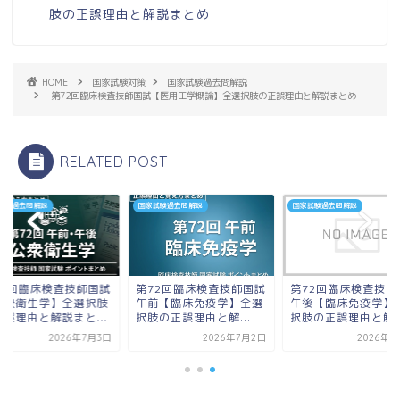
肢の正誤理由と解説まとめ
HOME
国家試験対策
国家試験過去問解説
第72回臨床検査技師国試【医用工学概論】全選択肢の正誤理由と解説まとめ
RELATED POST
試験過去問解説
国家試験過去問解説
国家試験過去問解説
72回臨床検査技師国試
第72回臨床検査技師国試
第72回臨床検査技師
公衆衛生学】全選択肢
午前【臨床免疫学】全選
午後【臨床免疫学】
正誤理由と解説まと...
択肢の正誤理由と解...
択肢の正誤理由と解..
2026年7月3日
2026年7月2日
2026年7