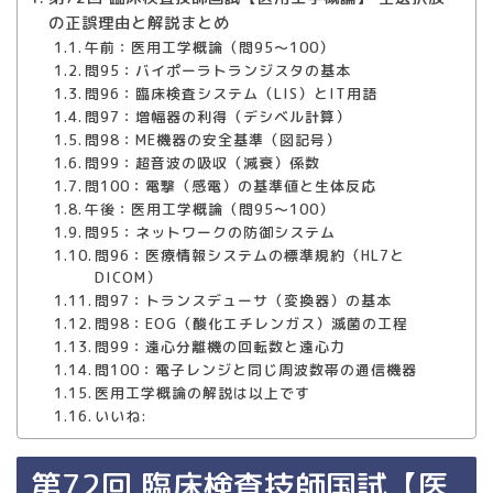
の正誤理由と解説まとめ
午前：医用工学概論（問95〜100）
問95：バイポーラトランジスタの基本
問96：臨床検査システム（LIS）とIT用語
問97：増幅器の利得（デシベル計算）
問98：ME機器の安全基準（図記号）
問99：超音波の吸収（減衰）係数
問100：電撃（感電）の基準値と生体反応
午後：医用工学概論（問95〜100）
問95：ネットワークの防御システム
問96：医療情報システムの標準規約（HL7と
DICOM）
問97：トランスデューサ（変換器）の基本
問98：EOG（酸化エチレンガス）滅菌の工程
問99：遠心分離機の回転数と遠心力
問100：電子レンジと同じ周波数帯の通信機器
医用工学概論の解説は以上です
いいね:
第72回 臨床検査技師国試【医