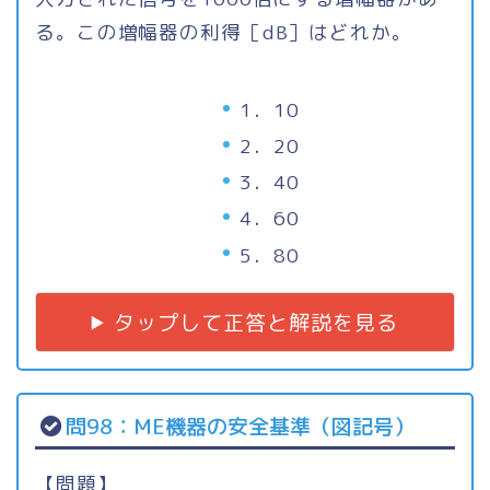
る。この増幅器の利得［dB］はどれか。
1．10
2．20
3．40
4．60
5．80
タップして正答と解説を見る
問98：ME機器の安全基準（図記号）
【問題】