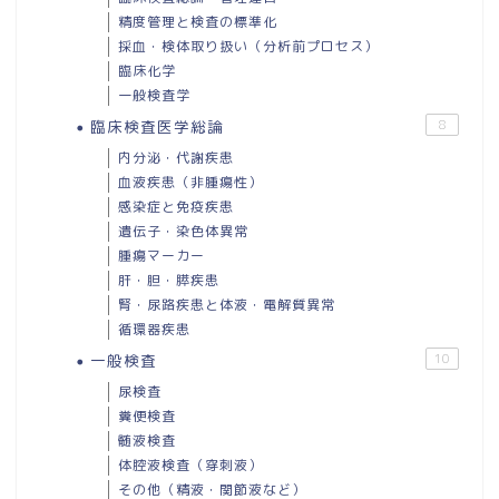
精度管理と検査の標準化
採血・検体取り扱い（分析前プロセス）
臨床化学
一般検査学
臨床検査医学総論
8
内分泌・代謝疾患
血液疾患（非腫瘍性）
感染症と免疫疾患
遺伝子・染色体異常
腫瘍マーカー
肝・胆・膵疾患
腎・尿路疾患と体液・電解質異常
循環器疾患
一般検査
10
尿検査
糞便検査
髄液検査
体腔液検査（穿刺液）
その他（精液・関節液など）