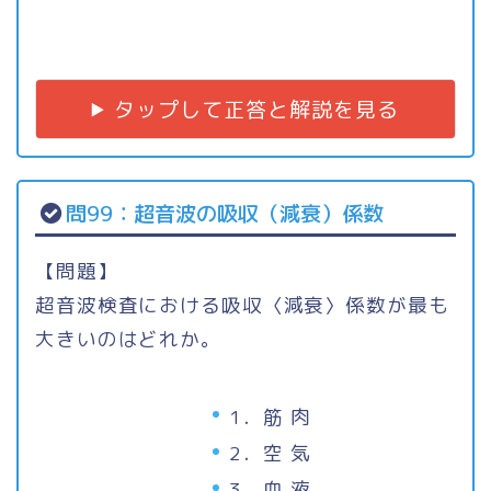
タップして正答と解説を見る
問99：超音波の吸収（減衰）係数
【問題】
超音波検査における吸収〈減衰〉係数が最も
大きいのはどれか。
1．筋 肉
2．空 気
3．血 液