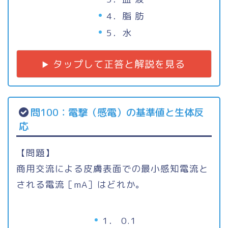
4．脂 肪
5．水
タップして正答と解説を見る
問100：電撃（感電）の基準値と生体反
応
【問題】
商用交流による皮膚表面での最小感知電流と
される電流［mA］はどれか。
1． 0.1