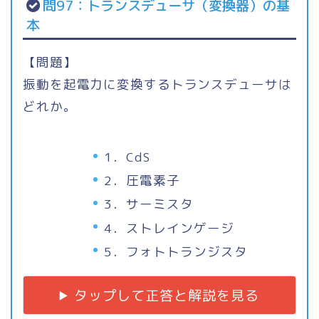
問97：トランスデューサ（変換器）の基
本
【問題】
振動を起電力に変換するトランスデューサは
どれか。
1．CdS
2．圧電素子
3．サーミスタ
4．ストレインゲージ
5．フォトトランジスタ
タップして正答と解説を見る