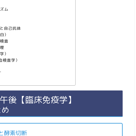
断
ニズム
）
ンと自己抗体
蛋白）
加検査
原理
査学）
血検査学）
す
 午後【臨床免疫学】
とめ
と酵素切断