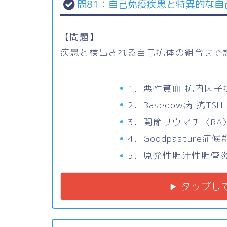
問81：自己免疫疾患と特異的な自
【問題】
疾患と検出される自己抗体の組合せで
1．悪性貧血 抗内因子
2．Basedow病 抗T
3．関節リウマチ〈RA〉
4．Goodpastur
5．原発性胆汁性胆管炎
タップし