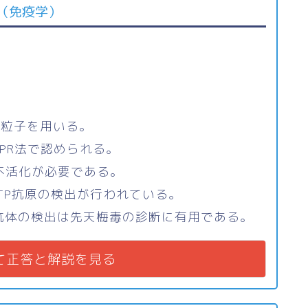
（免疫学）
素粒子を用いる。
RPR法で認められる。
の不活化が必要である。
TP抗原の検出が行われている。
型TP抗体の検出は先天梅毒の診断に有用である。
て正答と解説を見る