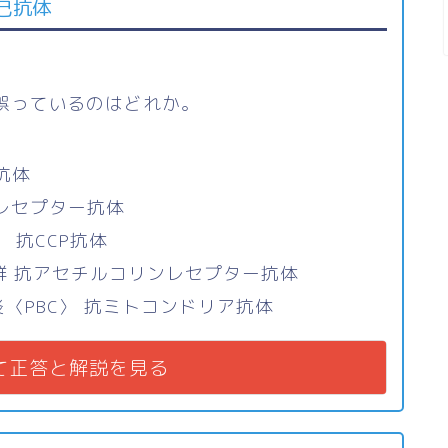
己抗体
誤っているのはどれか。
抗体
SHレセプター抗体
 抗CCP抗体
e症候群 抗アセチルコリンレセプター抗体
〈PBC〉 抗ミトコンドリア抗体
て正答と解説を見る