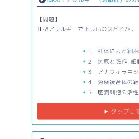
【問題】
Ⅱ型アレルギーで正しいのはどれか。
1．補体による細
2．抗原と感作T
3．アナフィラキ
4．免疫複合体の
5．肥満細胞の活
タップし