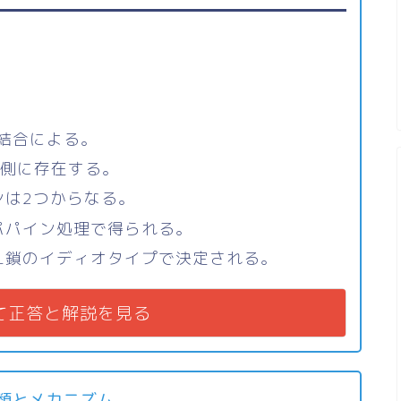
結合による。
端側に存在する。
ンは2つからなる。
はパパイン処理で得られる。
L鎖のイディオタイプで決定される。
て正答と解説を見る
類とメカニズム