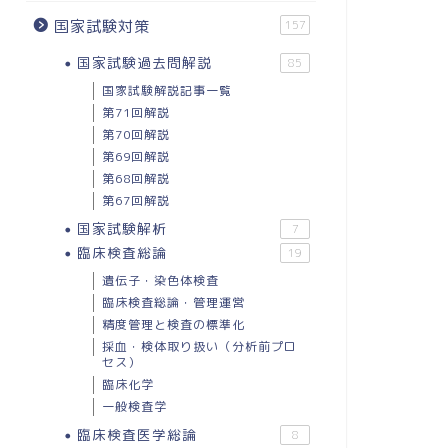
国家試験対策
157
国家試験過去問解説
85
国家試験解説記事一覧
第71回解説
第70回解説
第69回解説
第68回解説
第67回解説
国家試験解析
7
臨床検査総論
19
遺伝子・染色体検査
臨床検査総論・管理運営
精度管理と検査の標準化
採血・検体取り扱い（分析前プロ
セス）
臨床化学
一般検査学
臨床検査医学総論
8