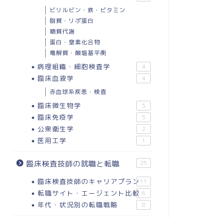
ビリルビン・鉄・ビタミン
脂質・リポ蛋白
糖質代謝
蛋白・窒素化合物
電解質・酸塩基平衡
病理組織・細胞検査学
4
臨床血液学
4
赤血球系疾患・検査
臨床微生物学
5
臨床免疫学
5
公衆衛生学
2
医用工学
1
臨床検査技師の就職と転職
25
臨床検査技師のキャリアプラン
11
転職サイト・エージェント比較
6
年代・状況別の転職戦略
8