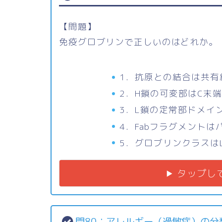
【問題】
免疫グロブリンで正しいのはどれか。
1．抗原との結合は共有
2．H鎖の可変部はC末
3．L鎖の定常部ドメイ
4．Fabフラグメント
5．グロブリンクラスは
タップし
問80：アレルギー（過敏症）の分