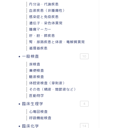
内分泌・代謝疾患
血液疾患（非腫瘍性）
感染症と免疫疾患
遺伝子・染色体異常
腫瘍マーカー
肝・胆・膵疾患
腎・尿路疾患と体液・電解質異常
循環器疾患
一般検査
10
尿検査
糞便検査
髄液検査
体腔液検査（穿刺液）
その他（精液・関節液など）
医動物学
臨床生理学
4
心電図検査
呼吸機能検査
臨床化学
14