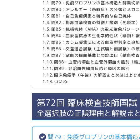
問79：免疫グロブリンの基本構造と酵素切
問80：アレルギー（過敏症）の分類とメカ
問81：自己免疫疾患と特異的な自己抗体
問82：梅毒血清検査の特徴と鑑別（免疫学
問83：抗核抗体（ANA）の蛍光染色パター
問84：血液型抗原の生化学的性状（糖鎖と
問85：カラム凝集法による血液型判定と追
問86：交差適合試験（主試験と副試験）の
問87：献血の採血基準と問診項目（輸血検
問88：血管内溶血と血管外溶血の鑑別（輸
問89：非溶血性輸血反応と原因の鑑別
臨床免疫学（午後）の解説まとめは以上で
いいね:
第72回 臨床検査技師国試
全選択肢の正誤理由と解説ま
問79：免疫グロブリンの基本構造