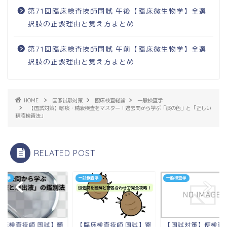
第71回臨床検査技師国試 午後【臨床微生物学】全選
択肢の正誤理由と覚え方まとめ
第71回臨床検査技師国試 午前【臨床微生物学】全選
択肢の正誤理由と覚え方まとめ
HOME
国家試験対策
臨床検査総論
一般検査学
【国試対策】喀痰・精液検査をマスター！過去問から学ぶ「痰の色」と「正しい
精液検査法」
RELATED POST
検査学
一般検査学
一般検査学
臨床検査技師 国試】髄
【臨床検査技師 国試】寄
【国試対策】便検査