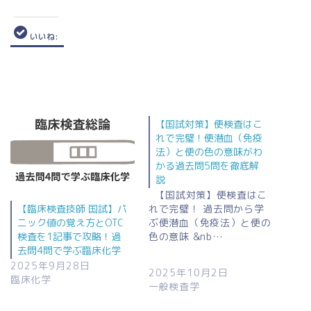
いいね:
【国試対策】便検査はこ
れで完璧！便潜血（免疫
法）と便の色の意味がわ
かる過去問5問を徹底解
説
【国試対策】便検査はこ
れで完璧！ 過去問から学
【臨床検査技師 国試】パ
ぶ便潜血（免疫法）と便の
ニック値の覚え方とOTC
色の意味 &nb…
検査を1記事で攻略！過
去問4問で学ぶ臨床化学
2025年9月28日
2025年10月2日
臨床化学
一般検査学