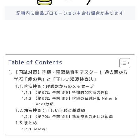
記事内に商品プロモーションを含む場合があります
Table of Contents
【国試対策】喀痰・精液検査をマスター！ 過去問から
学ぶ「痰の色」と「正しい精液検査法」
喀痰検査：呼吸器からのメッセージ
【第67回 午前 問9】特徴的な喀痰の性状
【第68回 午前 問5】喀痰の品質評価 Miller &
Jones分類
精液検査：正しい手順と基準値
【第70回 午前 問5】精液検査の正しい知識
まとめ
いいね: