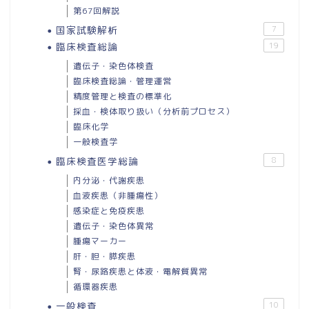
第67回解説
国家試験解析
7
臨床検査総論
19
遺伝子・染色体検査
臨床検査総論・管理運営
精度管理と検査の標準化
採血・検体取り扱い（分析前プロセス）
臨床化学
一般検査学
臨床検査医学総論
8
内分泌・代謝疾患
血液疾患（非腫瘍性）
感染症と免疫疾患
遺伝子・染色体異常
腫瘍マーカー
肝・胆・膵疾患
腎・尿路疾患と体液・電解質異常
循環器疾患
一般検査
10