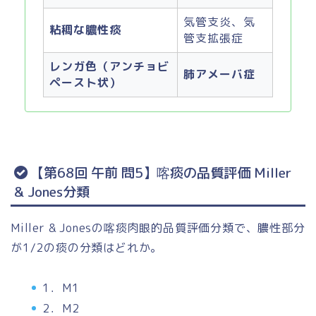
気管支炎、気
粘稠な膿性痰
管支拡張症
レンガ色（アンチョビ
肺アメーバ症
ペースト状）
【第68回 午前 問5】喀痰の品質評価 Miller
& Jones分類
Miller & Jonesの喀痰肉眼的品質評価分類で、膿性部分
が1/2の痰の分類はどれか。
1．M1
2．M2