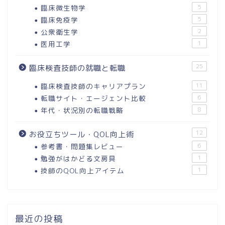
臨床微生物学
5
臨床免疫学
5
公衆衛生学
2
医用工学
1
25
臨床検査技師の就職と転職
臨床検査技師のキャリアプラン
11
転職サイト・エージェント比較
6
年代・状況別の転職戦略
8
12
お役立ちツール・QOL向上術
参考書・問題集レビュー
6
勉強がはかどる文房具
1
技師のQOL向上アイテム
1
最近の投稿