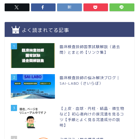
よく読まれてる記事
1
臨床検査技師国家試験解説（過去
問）とまとめ【リンク集】
2
臨床検査技師の悩み解決ブログ｜
SAI-LABO（さいらぼ）
3
【上皮・血球・円柱・結晶・微生物
など】初心者向けの尿沈渣を見るコ
ツ【手順とよく見る沈渣成分の説
明】
4