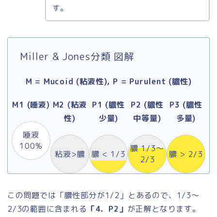
す。
Miller & Jones分類 図解
M = Mucoid (粘液性), P = Purulent (膿性)
M1 (唾液)
M2 (粘液
P1 (膿性
P2 (膿性
P3 (膿性
性)
少量)
中等量)
多量)
唾液
100%
膿 1/3～
粘液>膿
膿 < 1/3
膿 > 2/3
2/3
この問題では「膿性部分が1/2」とあるので、1/3〜
2/3の範囲に含まれる
「4．P2」
が正解となります。