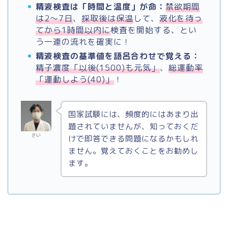
精液検査は「時間と温度」が命：
禁欲期間
は2～7日
、
採取後は保温
して、
液化を待っ
てから1時間以内に
検査を開始する、とい
う一連の流れを確実に！
精液検査の基準値を語呂合わせで覚える：
精子濃度「以後(1500)も元気」
、
総運動率
「運動しよう(40)」
！
国家試験には、頻度的にはあまり出
題されていませんが、知っておくだ
さい
けで即答できる問題になるかもしれ
ません。覚えておくことをお勧めし
ます。