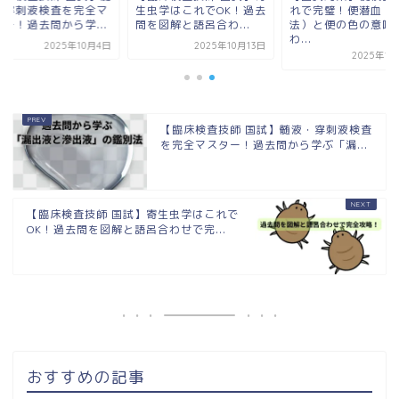
・穿刺液検査を完全マ
生虫学はこれでOK！過去
れで完璧！便潜血（
ター！過去問から学...
問を図解と語呂合わ...
法）と便の色の意味
わ...
2025年10月4日
2025年10月13日
2025年1
【臨床検査技師 国試】髄液・穿刺液検査
を完全マスター！過去問から学ぶ「漏...
【臨床検査技師 国試】寄生虫学はこれで
OK！過去問を図解と語呂合わせで完...
おすすめの記事