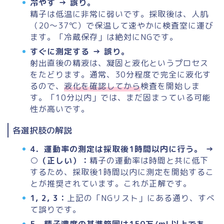
冷やす → 誤り。
精子は
低温に非常に弱い
です。採取後は、人肌
（20～37℃）で保温して速やかに検査室に運び
ます。「冷蔵保存」は絶対にNGです。
すぐに測定する → 誤り。
射出直後の精液は、凝固と液化というプロセス
をたどります。通常、30分程度で完全に液化す
るので、
液化を確認してから
検査を開始しま
す。「10分以内」では、まだ固まっている可能
性が高いです。
各選択肢の解説
4．運動率の測定は採取後1時間以内に行う。 →
○（正しい）：
精子の運動率は時間と共に低下
するため、
採取後1時間以内に測定を開始する
こ
とが推奨されています。これが正解です。
1, 2, 3：
上記の「NGリスト」にある通り、すべ
て誤りです。
5．精子濃度の基準範囲は150万/mL以上であ