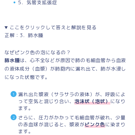
5．気管支拡張症
ここをクリックして答えと解説を見る
正解：3．肺水腫
なぜピンク色の泡になるの？
肺水腫
は、心不全などが原因で肺の毛細血管から血液
の液体成分（血漿）が肺胞内に漏れ出て、肺が水浸し
になった状態です。
漏れ出た漿液（サラサラの液体）が、呼吸によ
って空気と混じり合い、
泡沫状（泡状）
になり
ます。
さらに、圧力がかかって毛細血管が破れ、少量
の赤血球が混じると、漿液が
ピンク色
に染まり
ます。