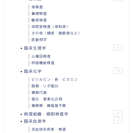
尿検査
糞便検査
髄液検査
体腔液検査（穿刺液）
その他（精液・関節液など）
医動物学
臨床生理学
4
心電図検査
呼吸機能検査
臨床化学
14
ビリルビン・鉄・ビタミン
脂質・リポ蛋白
糖質代謝
蛋白・窒素化合物
電解質・酸塩基平衡
病理組織・細胞検査学
4
臨床血液学
4
赤血球系疾患・検査