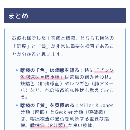
まとめ
お疲れ様でした！喀痰と精液、どちらも検体の
「鮮度」と「質」が非常に重要な検査であるこ
とが分かると思います。
喀痰の「色」は病態を語る：
特に
「ピンク
色泡沫状＝肺水腫」
は鉄板の組み合わせ。
鉄錆色（肺炎球菌）やレンガ色（肺アメー
バ）など、他の特徴的な性状も覚えておこ
う。
喀痰の「質」を見極める：
Miller & Jones
分類（肉眼）とGeckler分類（顕微鏡）
は、喀痰検査の適否を判断する重要な指
標。
膿性痰（P分類）
が良い検体。