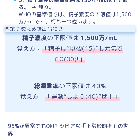
る。 → 誤り。
WHOの基準値では、精子濃度の下限値は
1,500
万/mL
です。桁が一つ違います。
国試で使える語呂合わせ
精子濃度
の下限値は
1,500万/mL
覚え方：
「精子は“以後(15)”も元気で
GO(00)!」
総運動率
の下限値は
40%
覚え方：
「運動“しよう(40)”ぜ！」
96%が異常でもOK!? シビアな「正常形態率」の世
界