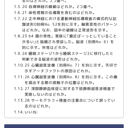
るのはどれか。2つ選べ。
20 自律神経の線維はどれか。2つ選べ。
21 体性感覚の伝導路を含むのはどれか。
22 正中神経における運動神経伝導検査の模式的な記
録波形0別冊No. 52を別に示す。軸索変性のパターン
はどれか。なお、図中の破線は正常波形を示す。
23 64 歳の男性。家族に｢最近ぼーっとしていること
が多い｣と指摘され受診した。脳波（別冊No. 6）を
別に示す。所見はどれか。
24 睡眠ステージ1から睡眠ステージ2に移行したと
判断できる脳波の波形はどれか。
25 心臓超音波像（別冊No. 7）を別に示す。矢印で
示すアーチファクトの原因はどれか。
26 心臓超音波像（別冊No. 8）を別に示す。この像
を描出する際の探触子の位置はどれか。
27 深部静脈血栓症に対する下肢静脈超音波検査で
実施しないのはどれか。
28 サーモグラフィ検査の注意点について誤ってい
るのはどれか。
いいね: