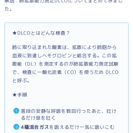
解説：肺拡散能力測定DL
CO
についてまとめてみまし
た。
★DLCOとはどんな検査？
肺に取り込まれた酸素は、拡散により肺胞から
血液に到達しヘモグロビンと結合する。この拡
散能（DL）を測定するのが肺拡散能力測定試験
で、検査に一酸化炭素（CO）を使うため DLCO
と呼ぶ。
★手順
普段の安静な呼吸を数回行ったあと、吐け
るだけ息を吐く
4種混合ガス
を吸えるだけ一気に吸いこむ