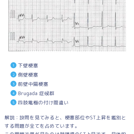
下壁梗塞
側壁梗塞
前壁中隔梗塞
Brugada 症候群
四肢電極の付け間違い
解説：設問を見てみると、梗塞部位やST上昇を鑑別と
する問題が全てを占めています。