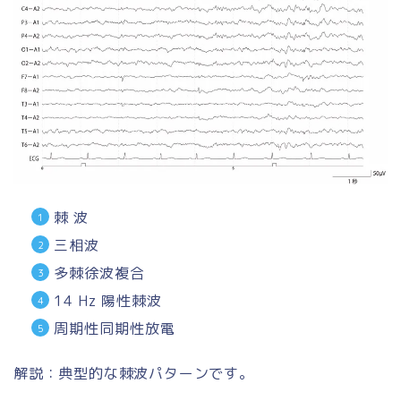
棘 波
三相波
多棘徐波複合
14 Hz 陽性棘波
周期性同期性放電
解説：典型的な棘波パターンです。