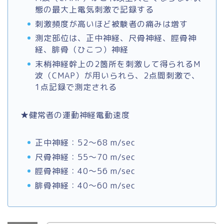
態の最大上電気刺激で記録する
刺激頻度が高いほど被験者の痛みは増す
測定部位は、正中神経、尺骨神経、脛骨神
経、腓骨（ひこつ）神経
末梢神経幹上の2箇所を刺激して得られるM
波（CMAP）が用いられら、2点間刺激で、
1点記録で測定される
★健常者の運動神経電動速度
正中神経：52～68 m/sec
尺骨神経：55～70 m/sec
脛骨神経：40～56 m/sec
腓骨神経：40～60 m/sec