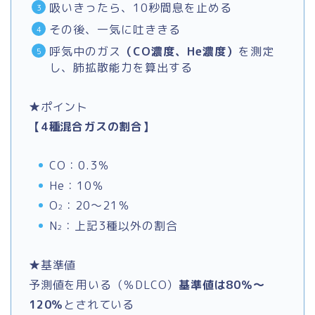
吸いきったら、10秒間息を止める
その後、一気に吐ききる
呼気中のガス
（CO濃度、He濃度）
を測定
し、肺拡散能力を算出する
★ポイント
【4種混合ガスの割合】
CO：0.3％
He：10％
O
：20～21％
2
N
：上記3種以外の割合
2
★基準値
予測値を用いる（％DLCO）
基準値は80％～
120％
とされている