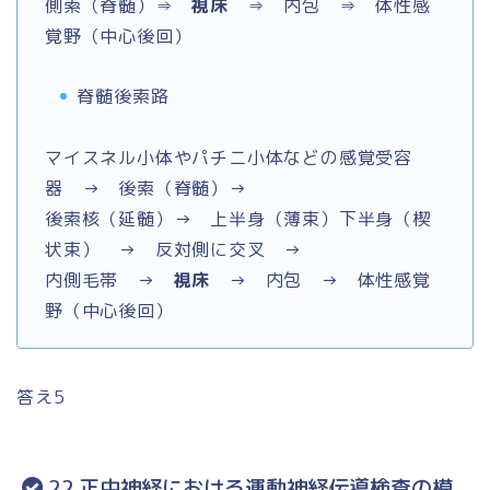
側索（脊髄）⇒
視床
⇒ 内包 ⇒ 体性感
覚野（中心後回）
脊髄後索路
マイスネル小体やパチニ小体などの感覚受容
器 → 後索（脊髄）→
後索核（延髄）→ 上半身（薄束）下半身（楔
状束） → 反対側に交叉 →
内側毛帯 →
視床
→ 内包 → 体性感覚
野（中心後回）
答え5
22 正中神経における運動神経伝導検査の模