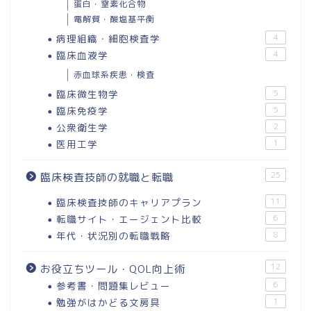
蛋白・窒素化合物
電解質・酸塩基平衡
病理組織・細胞検査学
4
臨床血液学
4
赤血球系疾患・検査
臨床微生物学
5
臨床免疫学
5
公衆衛生学
2
医用工学
1
25
臨床検査技師の就職と転職
臨床検査技師のキャリアプラン
11
転職サイト・エージェント比較
6
年代・状況別の転職戦略
8
12
お役立ちツール・QOL向上術
参考書・問題集レビュー
6
勉強がはかどる文房具
1