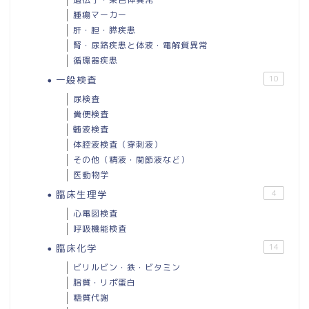
腫瘍マーカー
肝・胆・膵疾患
腎・尿路疾患と体液・電解質異常
循環器疾患
一般検査
10
尿検査
糞便検査
髄液検査
体腔液検査（穿刺液）
その他（精液・関節液など）
医動物学
臨床生理学
4
心電図検査
呼吸機能検査
臨床化学
14
ビリルビン・鉄・ビタミン
脂質・リポ蛋白
糖質代謝