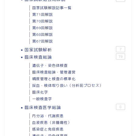
国家試験解説記事一覧
第71回解説
第70回解説
第69回解説
第68回解説
第67回解説
国家試験解析
7
臨床検査総論
19
遺伝子・染色体検査
臨床検査総論・管理運営
精度管理と検査の標準化
採血・検体取り扱い（分析前プロセス）
臨床化学
一般検査学
臨床検査医学総論
8
内分泌・代謝疾患
血液疾患（非腫瘍性）
感染症と免疫疾患
遺伝子・染色体異常